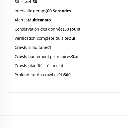
Sites web
50
Intervalle (temps)
60 Secondes
Alertes
Multicanaux
Conservation des données
30 Jours
Vérification complète du site
Oui
Crawls simultanés
1
Crawls hautement prioritaires
Oui
Crawls planifiés récurrents
Profondeur du crawl (URL)
500