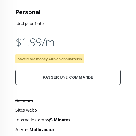
Personal
Idéal pour 1 site
$1.99/m
Save more money with an annual term
PASSER UNE COMMANDE
Serveurs
Sites web
5
Intervalle (temps)
5 Minutes
Alertes
Multicanaux