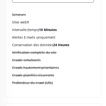
Serveurs
Sites web
1
Intervalle (temps)
10 Minutes
Alertes E-mails uniquement
Conservation des données
24 Heures
Vérification complète du site
Crawls simultanés
Crawls hautement prioritaires
Crawls planifiés récurrents
Profondeur du crawl (URL)