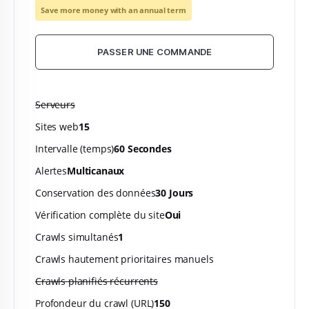
Save more money with an annual term
PASSER UNE COMMANDE
Serveurs
Sites web
15
Intervalle (temps)
60 Secondes
Alertes
Multicanaux
Conservation des données
30 Jours
Vérification complète du site
Oui
Crawls simultanés
1
Crawls hautement prioritaires manuels
Crawls planifiés récurrents
Profondeur du crawl (URL)
150