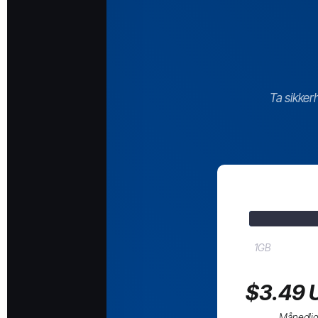
Ta sikker
1GB
$3.49 
Månedli