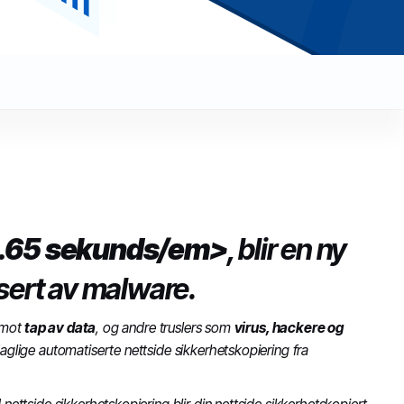
0.65 sekunds/em>
, blir en ny
isert av malware.
 mot
tap av data
, og andre truslers som
virus, hackere og
glige automatiserte nettside sikkerhetskopiering fra