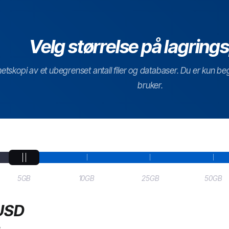
Velg størrelse på lagring
hetskopi av et ubegrenset antall filer og databaser. Du er kun b
bruker.
5GB
10GB
25GB
50GB
USD
g