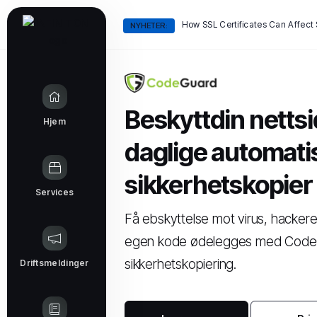
NYHETER:
Beskytt
din netts
Hjem
daglige automati
sikkerhetskopier
Services
Få ebskyttelse mot virus, hackere
egen kode ødelegges med CodeG
sikkerhetskopiering.
Driftsmeldinger