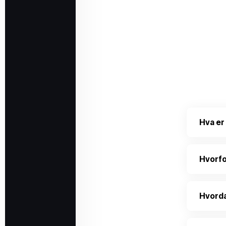
Hva e
Hvorfo
Hvorda