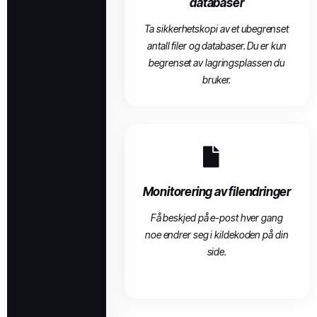
databaser
Ta sikkerhetskopi av et ubegrenset
antall filer og databaser. Du er kun
begrenset av lagringsplassen du
bruker.
Monitorering av filendringer
Få beskjed på e-post hver gang
noe endrer seg i kildekoden på din
side.