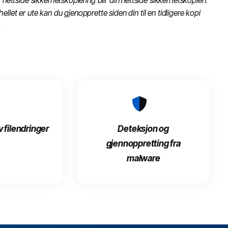
ttside sikkerhetskopiering blir din nettside sikkerhetskopiert
hellet er ute kan du gjenopprette siden din til en tidligere kopi
.
 filendringer
Deteksjon og
gjennoppretting fra
malware