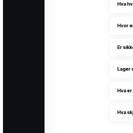
Hva hv
Hvor e
Er sik
Lager 
Hva er
Hva sk