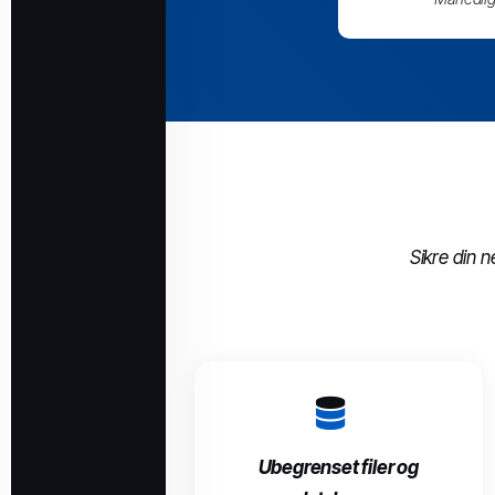
Sikre din 
Ubegrenset filer og