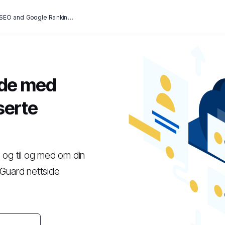
How SSL Certificates Can Affect SEO and Google Rankings
ide
med
serte
 og til og med om din
uard nettside