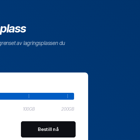
splass
egrenset av lagringsplassen du
100GB
200GB
Bestill nå