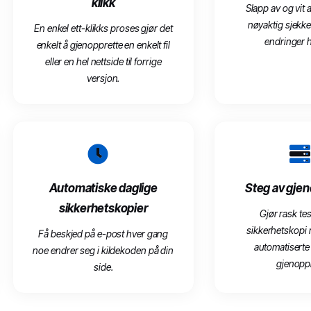
klikk
Slapp av og vit
nøyaktig sjekker
En enkel ett-klikks proses gjør det
endringer 
enkelt å gjenopprette en enkelt fil
eller en hel nettside til forrige
versjon.
Automatiske daglige
Steg av gjen
sikkerhetskopier
Gjør rask tes
sikkerhetskopi
Få beskjed på e-post hver gang
automatiserte 
noe endrer seg i kildekoden på din
gjenoppr
side.