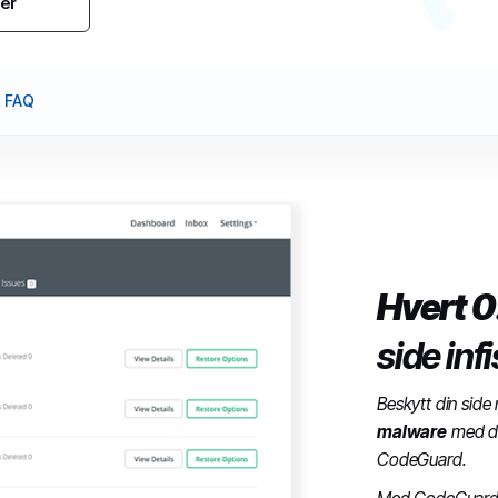
ser
FAQ
Hvert 
side inf
Beskytt din side
malware
med da
CodeGuard.